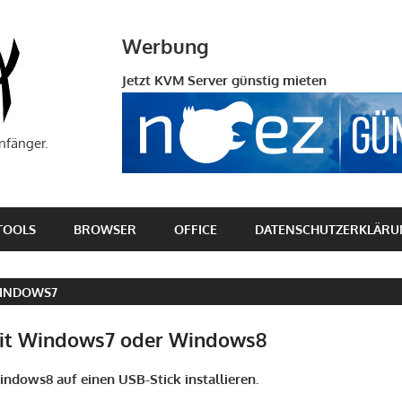
Computerfuzzy.de
Werbung
Jetzt KVM Server günstig mieten
nfänger.
TOOLS
BROWSER
OFFICE
DATENSCHUTZERKLÄRU
INDOWS7
mit Windows7 oder Windows8
dows8 auf einen USB-Stick installieren.