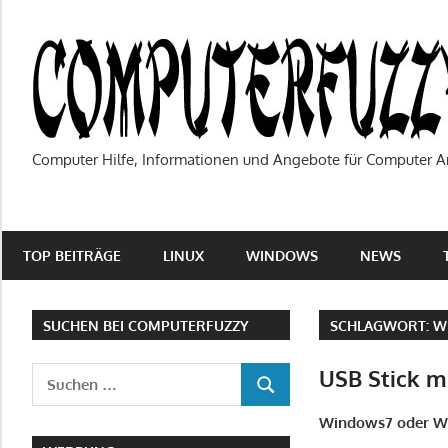
Zum
Inhalt
springen
Computer Hilfe, Informationen und Angebote für Computer A
TOP BEITRÄGE
LINUX
WINDOWS
NEWS
SUCHEN BEI COMPUTERFUZZY
SCHLAGWORT:
W
USB Stick 
Suchen
SUCHEN
nach:
Windows7 oder Win